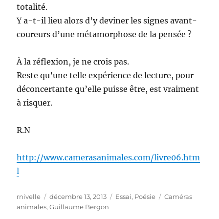
totalité.
Y a-t-il lieu alors d’y deviner les signes avant-
coureurs d’une métamorphose de la pensée ?
À la réflexion, je ne crois pas.
Reste qu’une telle expérience de lecture, pour
déconcertante qu’elle puisse être, est vraiment
à risquer.
R.N
http://www.camerasanimales.com/livre06.htm
l
Auteur
Publié
Catégories
Étiquettes
rnivelle
décembre 13, 2013
Essai
,
Poésie
Caméras
le
animales
,
Guillaume Bergon