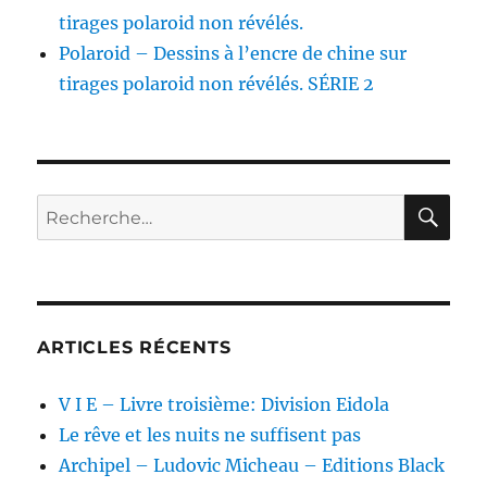
tirages polaroid non révélés.
Polaroid – Dessins à l’encre de chine sur
tirages polaroid non révélés. SÉRIE 2
RE
Recherche
pour :
ARTICLES RÉCENTS
V I E – Livre troisième: Division Eidola
Le rêve et les nuits ne suffisent pas
Archipel – Ludovic Micheau – Editions Black