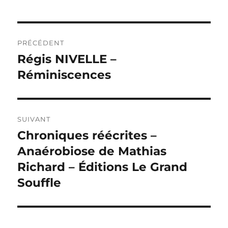
Navigation
PRÉCÉDENT
de
Régis NIVELLE –
Publication
précédente :
Réminiscences
l’article
SUIVANT
Chroniques réécrites –
Publication
suivante :
Anaérobiose de Mathias
Richard – Éditions Le Grand
Souffle