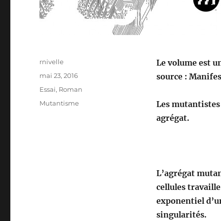
Auteur
rnivelle
Le volume est u
Publié
mai 23, 2016
source : Manifest
le
Catégories
Essai
,
Roman
Étiquettes
Mutantisme
Les mutantistes 
agrégat.
L’agrégat mutant
cellules travail
exponentiel d’u
singularités.