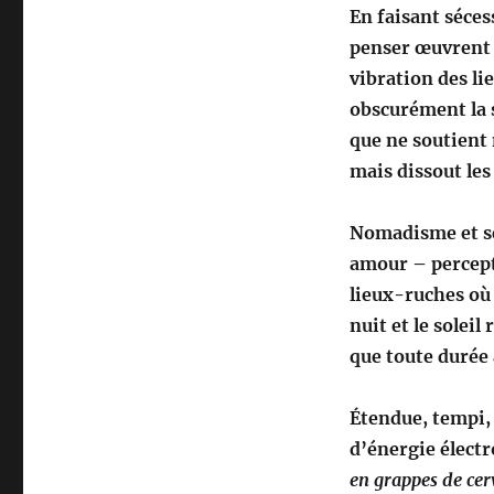
En faisant séces
penser œuvrent d
vibration des l
obscurément la s
que ne soutient n
mais dissout les
Nomadisme et se
amour – percept
lieux-ruches où
nuit et le solei
que toute durée
Étendue, tempi,
d’énergie élect
en grappes de ce