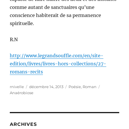
comme autant de sanctuaires qu’une
conscience habiterait de sa permanence
spirituelle.
R.N
http://www.legrandsouffle.com/en/site-
edition/livres/livres-hors-collections/27-
romans-recits
Auteur
Publié
Catégories
Étiquettes
rnivelle
décembre 14, 2013
Poésie
,
Roman
le
Anaérobiose
ARCHIVES