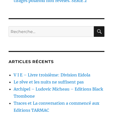
tirages polaroid non révélés. SÉRIE 2
RE
Recherche
pour :
ARTICLES RÉCENTS
V I E – Livre troisième: Division Eidola
Le rêve et les nuits ne suffisent pas
Archipel – Ludovic Micheau – Editions Black
Trombone
Traces et La conversation a commencé aux
Editions TARMAC