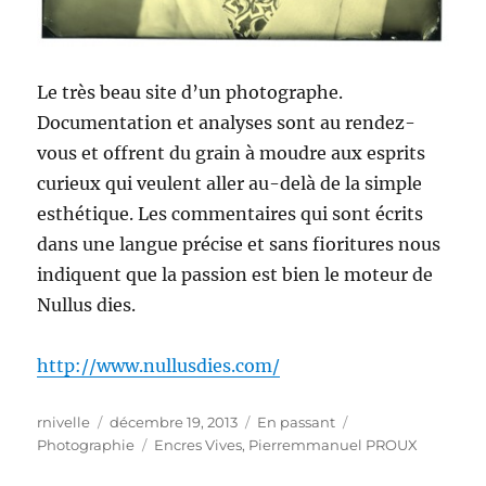
Le très beau site d’un photographe.
Documentation et analyses sont au rendez-
vous et offrent du grain à moudre aux esprits
curieux qui veulent aller au-delà de la simple
esthétique. Les commentaires qui sont écrits
dans une langue précise et sans fioritures nous
indiquent que la passion est bien le moteur de
Nullus dies.
http://www.nullusdies.com/
Auteur
Publié
Format
Catégories
rnivelle
décembre 19, 2013
En passant
le
Étiquettes
Photographie
Encres Vives
,
Pierremmanuel PROUX