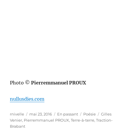
Photo ©
Pierremmanuel PROUX
nullusdies.com
Auteur
Publié
Format
Catégories
Étiquettes
rnivelle
mai 23, 2016
En passant
Poésie
Gilles
le
Venier
,
Pierremmanuel PROUX
,
Terre-à-terre
,
Traction-
Brabant