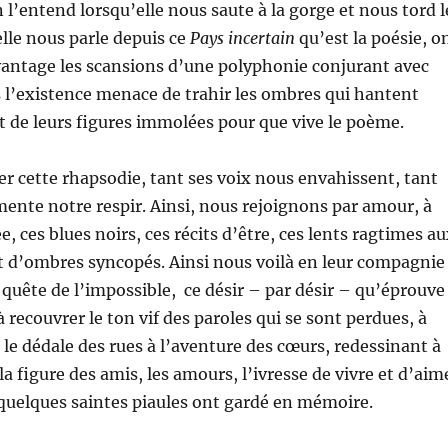
 l’entend lorsqu’elle nous saute à la gorge et nous tord l
elle nous parle depuis ce
Pays incertain
qu’est la poésie, o
vantage les scansions d’une polyphonie conjurant avec
s l’existence menace de trahir les ombres qui hantent
t de leurs figures immolées pour que vive le poème.
ser cette rhapsodie, tant ses voix nous envahissent, tant
mente notre respir. Ainsi, nous rejoignons par amour, à
e, ces blues noirs, ces récits d’être, ces lents ragtimes a
 d’ombres syncopés. Ainsi nous voilà en leur compagnie
 quête de l’impossible, ce désir – par désir – qu’éprouve
à recouvrer le ton vif des paroles qui se sont perdues, à
s le dédale des rues à l’aventure des cœurs, redessinant à
 la figure des amis, les amours, l’ivresse de vivre et d’aim
quelques saintes piaules ont gardé en mémoire.