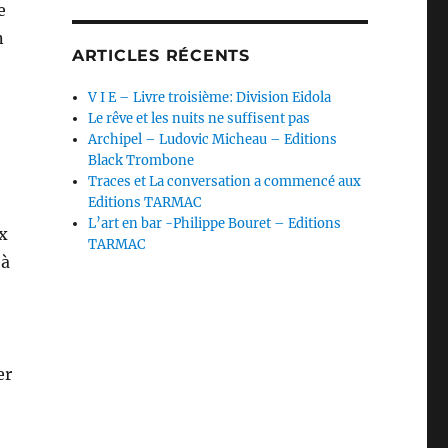
e
n
ARTICLES RÉCENTS
V I E – Livre troisième: Division Eidola
Le rêve et les nuits ne suffisent pas
Archipel – Ludovic Micheau – Editions
Black Trombone
Traces et La conversation a commencé aux
Editions TARMAC
L’art en bar -Philippe Bouret – Editions
ux
TARMAC
 à
er