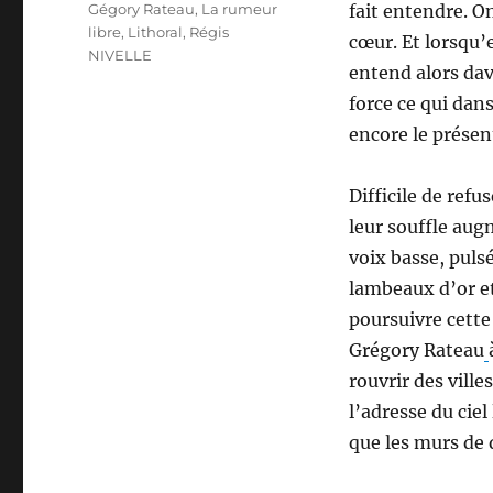
Étiquettes
Gégory Rateau
,
La rumeur
fait entendre. On
libre
,
Lithoral
,
Régis
cœur. Et lorsqu’
NIVELLE
entend alors da
force ce qui dan
encore le présen
Difficile de refu
leur souffle aug
voix basse, pulsé
lambeaux d’or et
poursuivre cette
Grégory Rateau
rouvrir des ville
l’adresse du ciel
que les murs de 