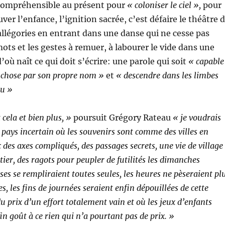
incompréhensible au présent pour
« coloniser le ciel »,
pour
er l’enfance, l’ignition sacrée, c’est défaire le théâtre 
s allégories en entrant dans une danse qui ne cesse pas
mots et les gestes à remuer, à labourer le vide dans une
où naît ce qui doit s’écrire: une parole qui soit
« capable
chose par son propre nom »
et
« descendre dans les limbes
eu »
 cela et bien plus, »
poursuit Grégory Rateau
« je voudrais
 pays incertain où les souvenirs sont comme des villes en
 des axes compliqués, des passages secrets, une vie de village
ier, des ragots pour peupler de futilités les dimanches
sses se rempliraient toutes seules, les heures ne pèseraient pl
s, les fins de journées seraient enfin dépouillées de cette
 prix d’un effort totalement vain et où les jeux d’enfants
n goût à ce rien qui n’a pourtant pas de prix. »