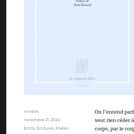
Auteur
rnivelle
On l’entend parf
Publié
novembre 21, 2024
veut rien céder 
le
Catégories
Ecrits
,
Écritures
,
Poésie
corps, par le co