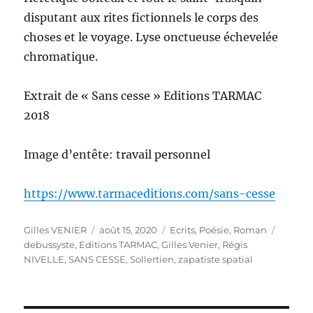
disputant aux rites fictionnels le corps des
choses et le voyage. Lyse onctueuse échevelée
chromatique.
Extrait de « Sans cesse » Editions TARMAC
2018
Image d’entête: travail personnel
https://www.tarmaceditions.com/sans-cesse
Auteur
Publié
Catégories
Étiquet
Gilles VENIER
août 15, 2020
Ecrits
,
Poésie
,
Roman
le
debussyste
,
Editions TARMAC
,
Gilles Venier
,
Régis
NIVELLE
,
SANS CESSE
,
Sollertien
,
zapatiste spatial