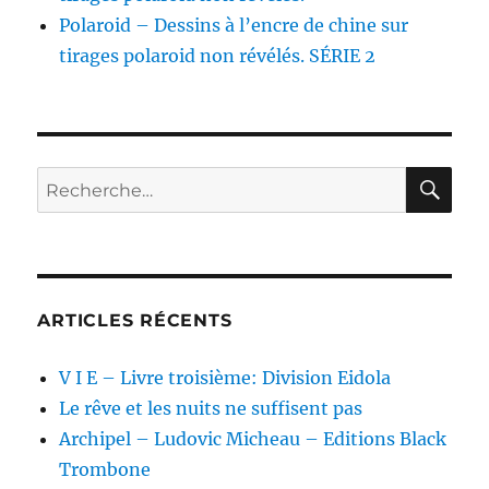
Polaroid – Dessins à l’encre de chine sur
tirages polaroid non révélés. SÉRIE 2
RE
Recherche
pour :
ARTICLES RÉCENTS
V I E – Livre troisième: Division Eidola
Le rêve et les nuits ne suffisent pas
Archipel – Ludovic Micheau – Editions Black
Trombone