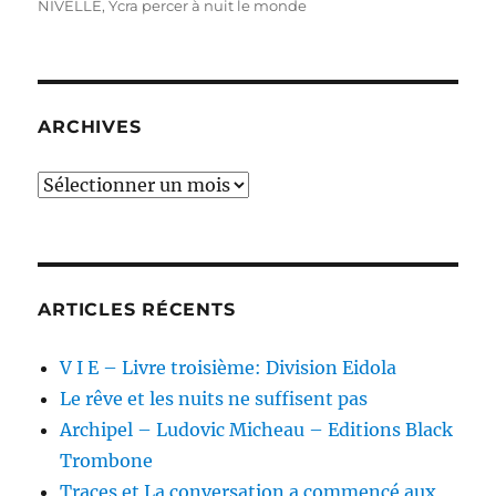
NIVELLE
,
Ÿcra percer à nuit le monde
ARCHIVES
Archives
ARTICLES RÉCENTS
V I E – Livre troisième: Division Eidola
Le rêve et les nuits ne suffisent pas
Archipel – Ludovic Micheau – Editions Black
Trombone
Traces et La conversation a commencé aux