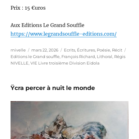
Prix : 15 €uros
Aux Editions Le Grand Souffle
https://www.legrandsouffle-editions.com/
Auteur
Publié
Catégories
Étiqu
rnivelle
mars 22, 2026
Ecrits
,
Écritures
,
Poésie
,
Récit
le
Editions le Grand souffle
,
François Richard
,
Lithoral
,
Régis
NIVELLE
,
VIE Livre troisième Division Eidola
Ÿcra percer à nuit le monde