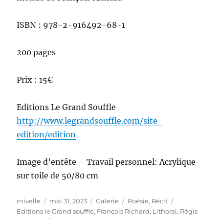
ISBN : 978-2-916492-68-1
200 pages
Prix : 15€
Editions Le Grand Souffle
http://www.legrandsouffle.com/site-
edition/edition
Image d’entête – Travail personnel: Acrylique
sur toile de 50/80 cm
Auteur
Publié
Format
Catégories
Étiquettes
rnivelle
mai 31, 2023
Galerie
Poésie
,
Récit
le
Editions le Grand souffle
,
François Richard
,
Lithoral
,
Régis